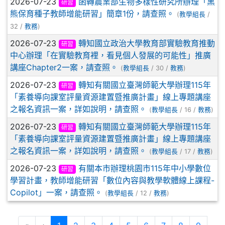
2026-07-23
函轉農業部生物多樣性研究所辦理「黑
研習
熊保育種子教師增能研習」簡章1份，請查照。
(
教學組長
/
32 /
教務
)
2026-07-23
轉知國立政治大學教育部實驗教育推動
研習
中心辦理「在實驗教育裡，看見個人發展的可能性」推廣
講座Chapter2一案，請查照。
(
教學組長
/ 30 /
教務
)
2026-07-23
轉知有關國立臺灣師範大學辦理115年
研習
「素養導向課室評量資源建置暨推廣計畫」線上專題講座
之報名資訊一案，詳如說明，請查照。
(
教學組長
/ 16 /
教務
)
2026-07-23
轉知有關國立臺灣師範大學辦理115年
研習
「素養導向課室評量資源建置暨推廣計畫」線上專題講座
之報名資訊一案，詳如說明，請查照。
(
教學組長
/ 17 /
教務
)
2026-07-23
有關本市辦理桃園市115年中小學數位
研習
學習計畫，教師增能研習「數位內容與教學軟體線上課程-
Copilot」一案，請查照。
(
教學組長
/ 12 /
教務
)