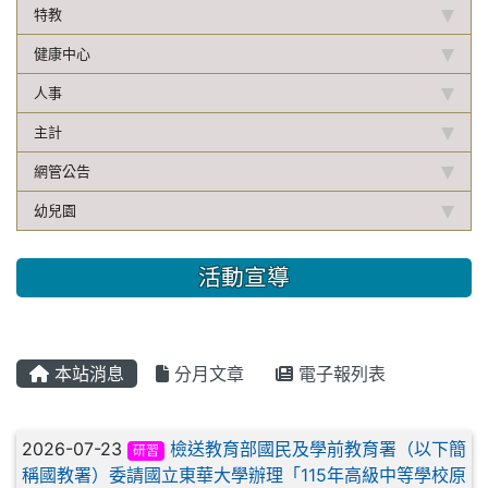
特教
健康中心
人事
主計
網管公告
幼兒園
活動宣導
本站消息
分月文章
電子報列表
文章列表
2026-07-23
檢送教育部國民及學前教育署（以下簡
研習
稱國教署）委請國立東華大學辦理「115年高級中等學校原