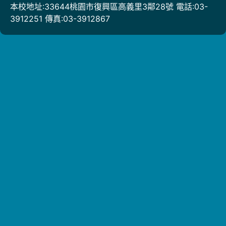
本校地址:33644桃園市復興區高義里3鄰28號 電話:03-
3912251 傳真:03-3912867