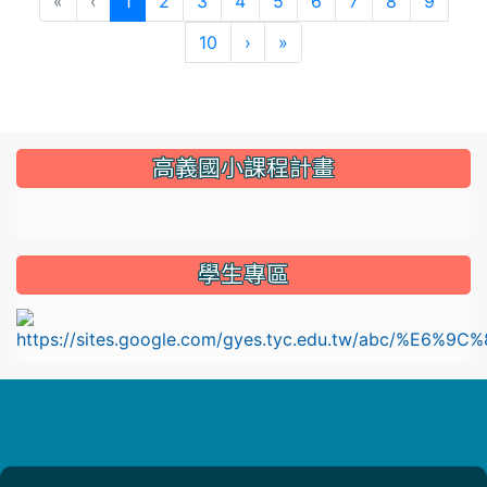
(current)
«
‹
1
2
3
4
5
6
7
8
9
10
›
»
:::
高義國小課程計畫
link to https://sites.google.com/gyes.tyc.edu.tw/114
學生專區
l