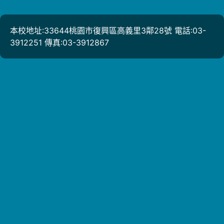
本校地址:33644桃園市復興區高義里3鄰28號 電話:03-
3912251 傳真:03-3912867