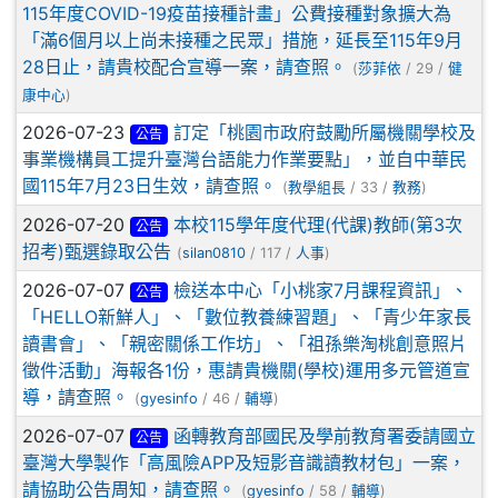
115年度COVID-19疫苗接種計畫」公費接種對象擴大為
「滿6個月以上尚未接種之民眾」措施，延長至115年9月
28日止，請貴校配合宣導一案，請查照。
(
莎菲依
/ 29 /
健
康中心
)
2026-07-23
訂定「桃園市政府鼓勵所屬機關學校及
公告
事業機構員工提升臺灣台語能力作業要點」，並自中華民
國115年7月23日生效，請查照。
(
教學組長
/ 33 /
教務
)
2026-07-20
本校115學年度代理(代課)教師(第3次
公告
招考)甄選錄取公告
(
silan0810
/ 117 /
人事
)
2026-07-07
檢送本中心「小桃家7月課程資訊」、
公告
「HELLO新鮮人」、「數位教養練習題」、「青少年家長
讀書會」、「親密關係工作坊」、「祖孫樂淘桃創意照片
徵件活動」海報各1份，惠請貴機關(學校)運用多元管道宣
導，請查照。
(
gyesinfo
/ 46 /
輔導
)
2026-07-07
函轉教育部國民及學前教育署委請國立
公告
臺灣大學製作「高風險APP及短影音識讀教材包」一案，
請協助公告周知，請查照。
(
gyesinfo
/ 58 /
輔導
)