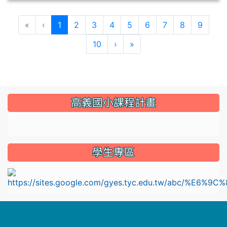
(current)
«
‹
1
2
3
4
5
6
7
8
9
10
›
»
:::
高義國小課程計畫
link to https://sites.google.com/gyes.tyc.edu.tw/114
學生專區
l