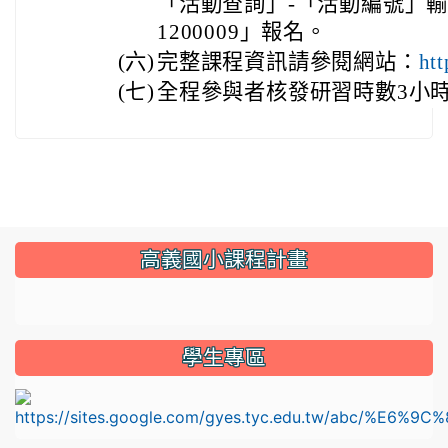
「活動查詢」-「活動編號」輸入
1200009」報名。
(六)
完整課程資訊請參閱網站：
htt
(七)
全程參與者核發研習時數3小
:::
高義國小課程計畫
link to https://sites.google.com/gyes.tyc.edu.tw/114
學生專區
l