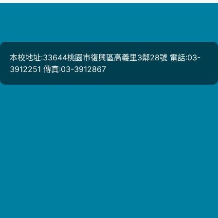
本校地址:33644桃園市復興區高義里3鄰28號 電話:03-
3912251 傳真:03-3912867