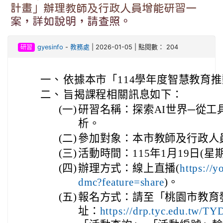
計畫」辦理教師及行政人員增能研習一
案，詳如說明，請查照。
研習
gyesinfo
-
教務處
| 2026-01-05 | 點閱數： 204
一、
依據本市「114學年度智慧教育
二、
旨揭課程相關訊息如下：
(一)
研習名稱：探索AI世界─從工
析。
(二)
參加對象：本市教師及行政人
(三)
活動時間：115年1月19日(星
(四)
辦理方式：線上直播(
https://
dmc?feature=share
)。
(五)
報名方式：請至「桃園市教育
址：
https://drp.tyc.edu.tw/T