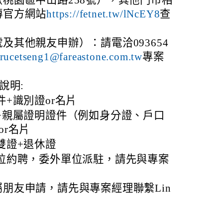
傳官方網站
https://fetnet.tw/lNcEY8
查
及其他親友申辦）：請電洽093654
rucetseng1@fareastone.com.tw
專案
說明:
件+識別證or名片
+親屬證明證件（例如身分證、戶口
or名片
雙證+退休證
單位約聘，委外單位派駐，請先與專案
朋友申請，請先與專案經理聯繫Lin