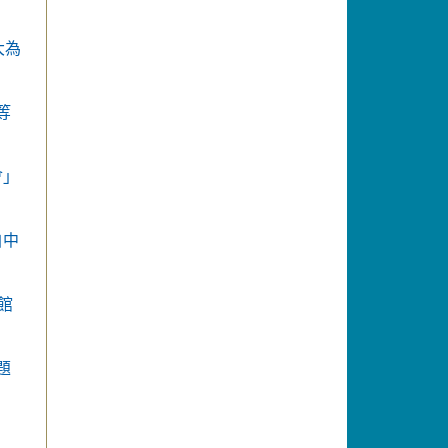
大為
等
會」
自中
館
題