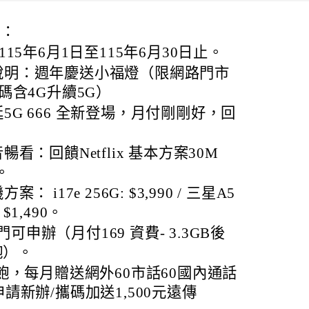
整：
5年6月1日至115年6月30日止。
說明：週年慶送小福燈（限網路門市
碼含4G升續5G）
5G 666 全新登場，月付剛剛好，回
暢看：回饋Netflix 基本方案30M
。
： i17e 256G: $3,990 / 三星A5
$1,490。
申辦（月付169 資費- 3.3GB後
飽）。
到飽，每月贈送網外60市話60國內通話
請新辦/攜碼加送1,500元遠傳