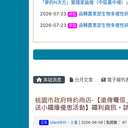
「夢的N次方」實踐家論壇（中區臺中場）
2026-07-23
函轉農業部生物多樣性
研習
2026-07-23
函轉農業部生物多樣性
研習
本站消息
分月文章
電子報列
桃園市政府特約商店-【遠傳電信_
送小福燈優惠活動】福利資訊，請
公告
silan0810
-
人事
| 2026-06-09 | 點閱數： 67