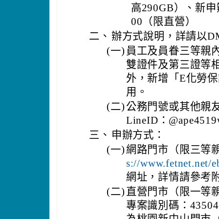
高290GB）、新申
00（限直營）
二、
辦方式說明，詳請以D
(一)
員工及員眷三等親
雙證件及第三證等
外，新增「E化勞
用。
(二)
公務門號或其他親友申
LineID：@ape45
三、
申辦方式：
(一)
網路門市（限三等親
s://www.fetnet.net/
網址，詳情請參考
(二)
直營門市（限一等
專案識別碼：4350
為桃園新中山門市（