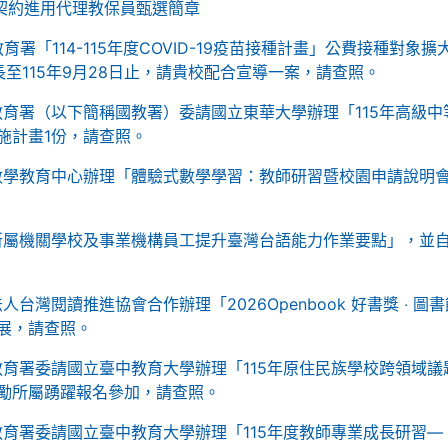
期契約進用代理教保員甄選簡章
署「114-115年度COVID-19疫苗接種計畫」公費接種對象擴
至115年9月28日止，請貴校配合宣導一案，請查照。
育署（以下簡稱國教署）委請國立東華大學辦理「115年高級中
施計畫1份，請查照。
數學教育中心辦理「體驗式數學學習：教師研習暨校園申請說明
所屬機關學校及事業機構員工提升臺灣台語能力作業要點」，並
台灣閱讀推進協會合作辦理「2026Openbook 好書獎 ‧ 圖書
展，請查照。
育署委請國立臺中教育大學辦理「115年原住民族學校跨領域議
勵所屬踴躍報名參加，請查照。
育署委請國立臺中教育大學辦理「115年度教師專業成長研習—