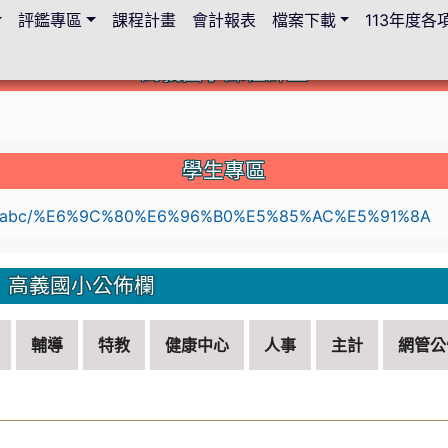
評鑑專區
課程計畫
會計報表
檔案下載
113年度
高義國小課程計畫
c.edu.tw/114lesson-plan/%E9%A6%96%E9%A0%81
學生專區
li
高義國小公佈欄
輔導
特教
健康中心
人事
主計
網管公