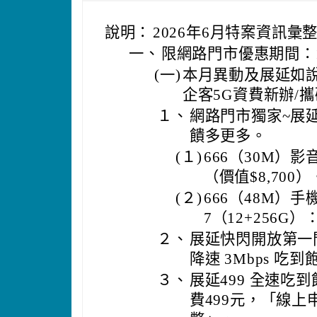
說明：
2026年6月特案資訊彙
一、
限網路門市優惠期間：11
(一)
本月異動及展延如
企客5G資費新辦/攜
１、
網路門市獨家~展延
饋多更多。
(１)
666（30M）影音
（價值$8,700）
(２)
666（48M）手機方案
7（12+256G）：
２、
展延快閃開放第一門可
降速 3Mbps 吃到
３、
展延499 全速吃
費499元，「線上申