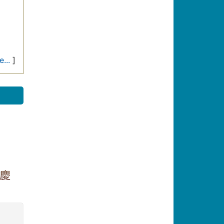
...
]
年慶