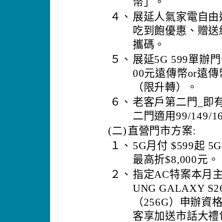
幣」。
４、
展延人氣家電自由
吃到飽優惠、贈送網
攜碼。
５、
展延5G 599單辦
00元遠傳幣or遠傳
（限升轉）。
６、
老客戶第二門_即
二門適用99/149/1
(二)
直營門市方案:
１、
5G月付 $599起
最高折$8,000元。
２、
指定AC特案本月主打機：
UNG GALAXY S26
（256G）申辦資格
客享加送市話大禮包