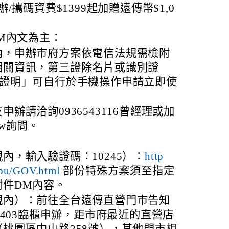
辦/攜碼資費$1399起加贈遠傳幣$1,0
M內文為主：
內，申辦市府方案依電信法規需檢附
相關資訊，第三證除名片或識別證
保證明」可自行於手機操作申請立即使
辦請洽詢0936543116曾經理或加
19w詢問。
內，輸入驗證碼：10245）：
http
ebu/GOV.html
部份特殊方案須至指定
附件DM內容。
親內）：前往全台遠傳直營門市告知
4403臨櫃申辦，距市府最近的直營店
桃園區中山路258號），其他門市相