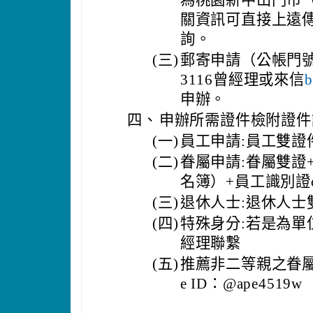
關資訊可直接上遠
詢。
(三)
郵寄申請（公帳門號
3116曾經理或來信
b
申辦。
四、
申辦所需證件檢附證件
(一)
員工申請:員工雙證
(二)
眷屬申請:眷屬雙證
名簿）+員工識別證
(三)
退休人士:退休人士
(四)
特殊身分:若是為
經理聯繫
(五)
推薦非二等親之眷屬
e ID：@ape4519w