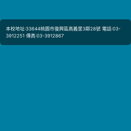
本校地址:33644桃園市復興區高義里3鄰28號 電話:03-
3912251 傳真:03-3912867