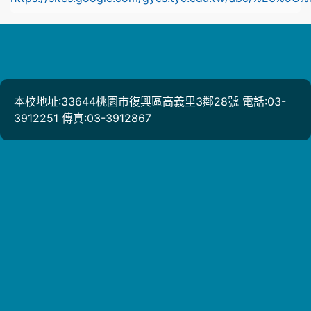
本校地址:33644桃園市復興區高義里3鄰28號 電話:03-
3912251 傳真:03-3912867