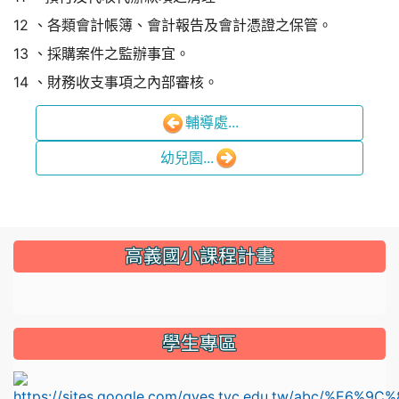
12 、各類會計帳簿、會計報告及會計憑證之保管。
13 、採購案件之監辦事宜。
14 、財務收支事項之內部審核。
輔導處...
幼兒園...
:::
高義國小課程計畫
link to https://sites.google.com/gyes.tyc.edu.tw/114
學生專區
l