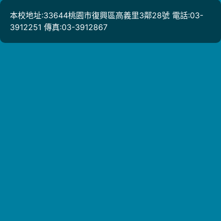
本校地址:33644桃園市復興區高義里3鄰28號 電話:03-
3912251 傳真:03-3912867