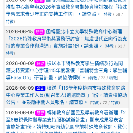
研習
推動中心將舉辦2026年實驗教育暑期師資培訓課程「特殊
學習需求青少年正向支持工作坊」，請查照。
(
特教
/ 58 /
特教
)
2026-06-15
函轉臺北市立大學特殊教育中心辦理
研習
「2026特殊教育學術與實務研討會：焦慮世代正向行為支
持的專業合作與溝通」實施計畫1份，請查照。
(
特教
/ 63 /
特教
)
2026-06-09
檢送本市特殊教育學生情緒及行為問
研習
題支持資源中心辦理115年度暑假「普輔特金三角：學生輔
導Easy Go」研習計畫，請協助轉知。
(
特教
/ 73 /
特教
)
2026-06-09
檢送「115學年度桃園市特殊教育網路
公告
中心專業工作人員(副召集人)遴選簡章 」1份，請貴校協助
公告， 並鼓勵相關人員報名，請查照。
(
特教
/ 72 /
特教
)
2026-06-09
轉知教育部國民及學前教育署辦理「2
研習
至8歲視覺障礙專業支持服務試辦計畫」期末成果發表會
實施計畫1份，請轉知轄內幼兒園學前特殊教育教師、教保