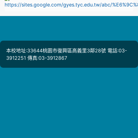
本校地址:33644桃園市復興區高義里3鄰28號 電話:03-
3912251 傳真:03-3912867