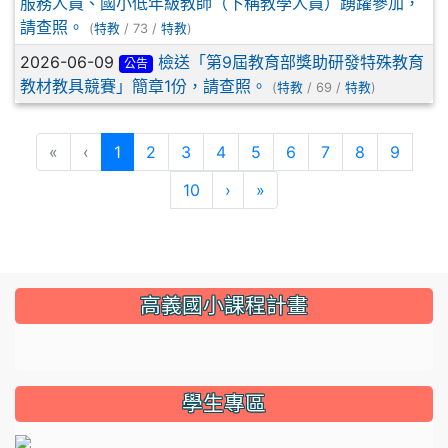
服務人員、國小低年級教師（下稱教學人員）踴躍參加，
請查照。
(
特教
/ 73 /
特教
)
2026-06-09
檢送「第9屆教育部獎助研發特殊教育
公告
教材教具競賽」簡章1份，請查照。
(
特教
/ 69 /
特教
)
(current)
«
‹
1
2
3
4
5
6
7
8
9
10
›
»
:::
高義國小課程計畫
link to https://sites.google.com/gyes.tyc.edu.tw/114
學生專區
l