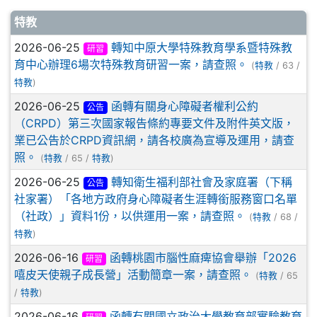
文章列表
特教
2026-06-25
轉知中原大學特殊教育學系暨特殊教
研習
育中心辦理6場次特殊教育研習一案，請查照。
(
特教
/ 63 /
特教
)
2026-06-25
函轉有關身心障礙者權利公約
公告
（CRPD）第三次國家報告條約專要文件及附件英文版，
業已公告於CRPD資訊網，請各校廣為宣導及運用，請查
照。
(
特教
/ 65 /
特教
)
2026-06-25
轉知衛生福利部社會及家庭署（下稱
公告
社家署）「各地方政府身心障礙者生涯轉銜服務窗口名單
（社政）」資料1份，以供運用一案，請查照。
(
特教
/ 68 /
特教
)
2026-06-16
函轉桃園市腦性麻痺協會舉辦「2026
研習
嘻皮天使親子成長營」活動簡章一案，請查照。
(
特教
/ 65
/
特教
)
2026-06-16
函轉有關國立政治大學教育部實驗教育