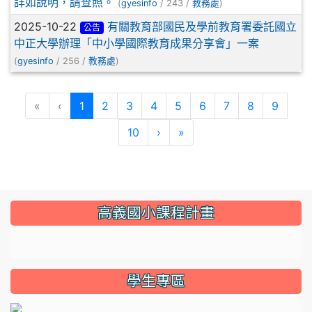
詳如說明，請查照。
(
gyesinfo
/ 243 /
教務處
)
2025-10-22
有關教育部國民及學前教育署委託國立
公告
中正大學辦理「中小學國際教育成果分享會」一案
(
gyesinfo
/ 256 /
教務處
)
(current)
«
‹
1
2
3
4
5
6
7
8
9
10
›
»
:::
高義國小課程計畫
link to https://sites.google.com/gyes.tyc.edu.tw/114
學生專區
l