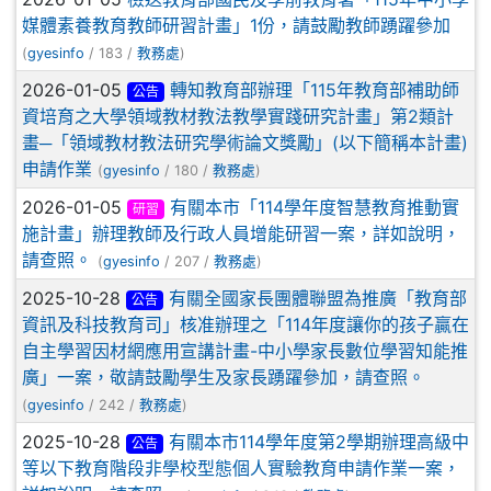
媒體素養教育教師研習計畫」1份，請鼓勵教師踴躍參加
(
gyesinfo
/ 183 /
教務處
)
2026-01-05
轉知教育部辦理「115年教育部補助師
公告
資培育之大學領域教材教法教學實踐研究計畫」第2類計
畫─「領域教材教法研究學術論文獎勵」(以下簡稱本計畫)
申請作業
(
gyesinfo
/ 180 /
教務處
)
2026-01-05
有關本市「114學年度智慧教育推動實
研習
施計畫」辦理教師及行政人員增能研習一案，詳如說明，
請查照。
(
gyesinfo
/ 207 /
教務處
)
2025-10-28
有關全國家長團體聯盟為推廣「教育部
公告
資訊及科技教育司」核准辦理之「114年度讓你的孩子贏在
自主學習因材網應用宣講計畫-中小學家長數位學習知能推
廣」一案，敬請鼓勵學生及家長踴躍參加，請查照。
(
gyesinfo
/ 242 /
教務處
)
2025-10-28
有關本市114學年度第2學期辦理高級中
公告
等以下教育階段非學校型態個人實驗教育申請作業一案，