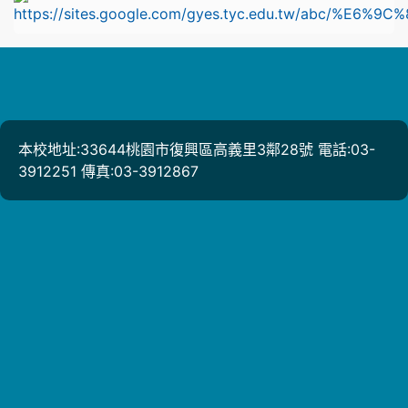
本校地址:33644桃園市復興區高義里3鄰28號 電話:03-
3912251 傳真:03-3912867