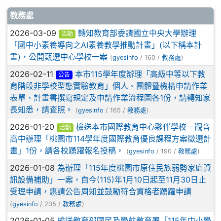
文章列表
教務處
2026-03-09
轉知教育部委請國立中央大學辦理
活動
「國中小素養導向之AI素養教學推動計畫」(以下稱本計
畫)，公開甄選中心學校一案
(
gyesinfo
/ 160 /
教務處
)
2026-02-11
本市115學年度辦理「高級中等以下教
公告
育階段非學校型態實驗教育」個人、團體暨機構申請作業
表單、計畫書撰寫規定及申請作業流程圖各1份，請轉知家
長知悉，請查照。
(
gyesinfo
/ 165 /
教務處
)
2026-01-20
檢送本市國際教育中心夥伴學校－觀音
活動
高中辦理「桃園市114學年度國際教育優良課程方案徵選計
畫」1份，請各校踴躍報名投稿，
(
gyesinfo
/ 190 /
教務處
)
2026-01-08
為辦理「115年度桃園市原住民族弱勢家庭資
訊設備補助」一案，自今(115)年1月10日起至11月30日止
受理申請，惠請公告周知並鼓勵符合資格者踴躍申請
(
gyesinfo
/ 205 /
教務處
)
2026-01-05
檢送教育部國民及學前教育署「115年中小學