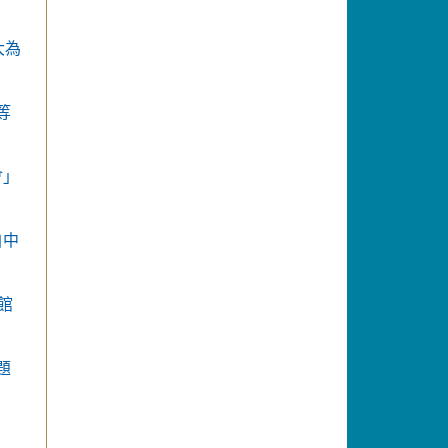
大為
等
會」
自中
館
題