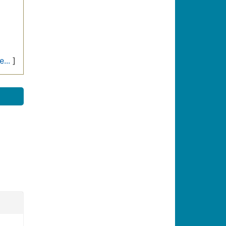
...
]