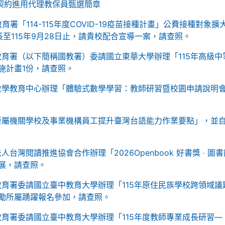
期契約進用代理教保員甄選簡章
署「114-115年度COVID-19疫苗接種計畫」公費接種對象擴
至115年9月28日止，請貴校配合宣導一案，請查照。
育署（以下簡稱國教署）委請國立東華大學辦理「115年高級中
施計畫1份，請查照。
數學教育中心辦理「體驗式數學學習：教師研習暨校園申請說明
所屬機關學校及事業機構員工提升臺灣台語能力作業要點」，並
台灣閱讀推進協會合作辦理「2026Openbook 好書獎 ‧ 圖書
展，請查照。
育署委請國立臺中教育大學辦理「115年原住民族學校跨領域議
勵所屬踴躍報名參加，請查照。
育署委請國立臺中教育大學辦理「115年度教師專業成長研習—