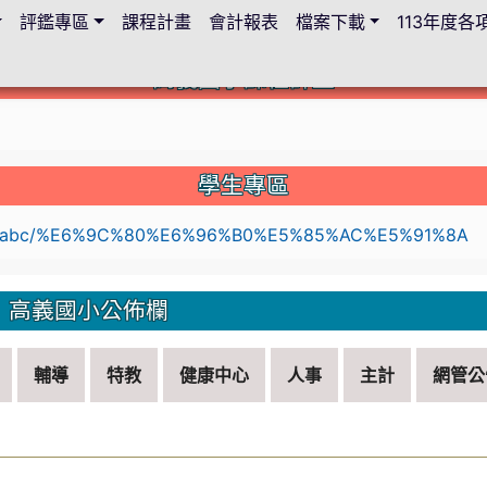
評鑑專區
課程計畫
會計報表
檔案下載
113年度
高義國小課程計畫
c.edu.tw/114lesson-plan/%E9%A6%96%E9%A0%81
學生專區
li
高義國小公佈欄
輔導
特教
健康中心
人事
主計
網管公