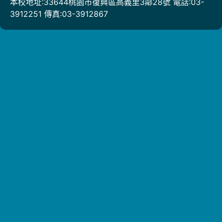
本校地址:33644桃園市復興區高義里3鄰28號 電話:03-
3912251 傳真:03-3912867