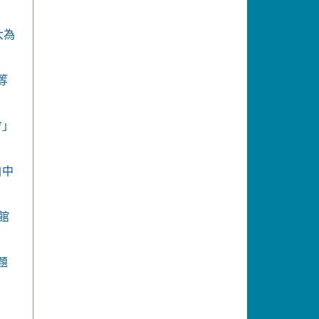
大為
等
會」
自中
館
題