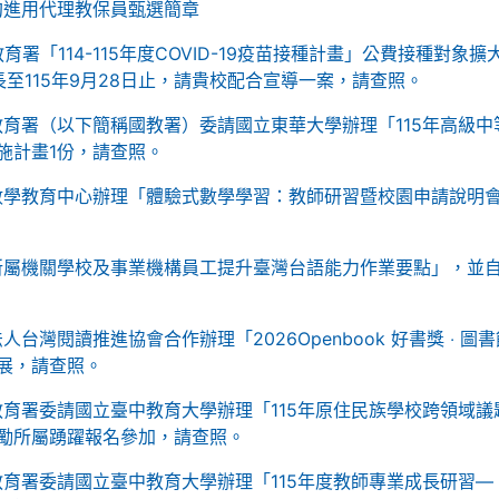
契約進用代理教保員甄選簡章
署「114-115年度COVID-19疫苗接種計畫」公費接種對象擴
至115年9月28日止，請貴校配合宣導一案，請查照。
育署（以下簡稱國教署）委請國立東華大學辦理「115年高級中
施計畫1份，請查照。
數學教育中心辦理「體驗式數學學習：教師研習暨校園申請說明
所屬機關學校及事業機構員工提升臺灣台語能力作業要點」，並
台灣閱讀推進協會合作辦理「2026Openbook 好書獎 ‧ 圖書
展，請查照。
育署委請國立臺中教育大學辦理「115年原住民族學校跨領域議
勵所屬踴躍報名參加，請查照。
育署委請國立臺中教育大學辦理「115年度教師專業成長研習—