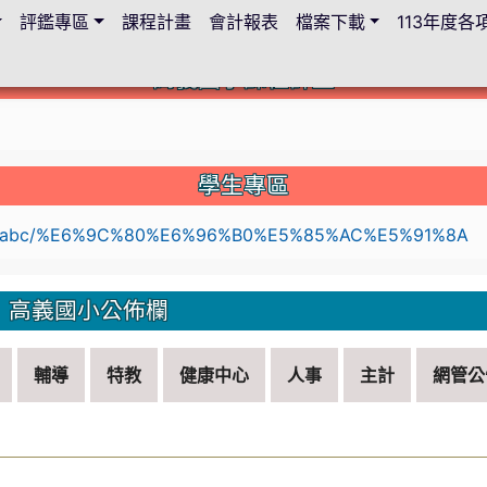
評鑑專區
課程計畫
會計報表
檔案下載
113年度
高義國小課程計畫
c.edu.tw/114lesson-plan/%E9%A6%96%E9%A0%81
學生專區
li
高義國小公佈欄
輔導
特教
健康中心
人事
主計
網管公