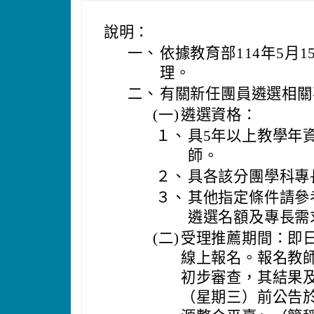
說明：
一、
依據教育部114年5月1
理。
二、
有關新任團員遴選相關
(一)
遴選資格：
１、
具5年以上教學年
師。
２、
具各該分團學科專
３、
其他指定條件請參
遴選名額及專長需
(二)
受理推薦期間：即日
線上報名。報名教
初步審查，其結果及
（星期三）前公告