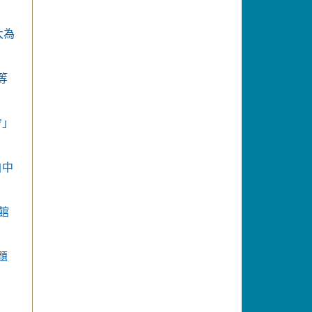
大為
等
會」
自中
館
題