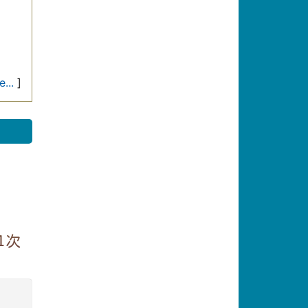
...
]
1次