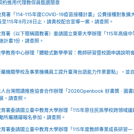
期契約進用代理教保員甄選簡章
署「114-115年度COVID-19疫苗接種計畫」公費接種對象擴
至115年9月28日止，請貴校配合宣導一案，請查照。
育署（以下簡稱國教署）委請國立東華大學辦理「115年高級中
施計畫1份，請查照。
數學教育中心辦理「體驗式數學學習：教師研習暨校園申請說明
所屬機關學校及事業機構員工提升臺灣台語能力作業要點」，並
台灣閱讀推進協會合作辦理「2026Openbook 好書獎 ‧ 圖書
展，請查照。
育署委請國立臺中教育大學辦理「115年原住民族學校跨領域議
勵所屬踴躍報名參加，請查照。
育署委請國立臺中教育大學辦理「115年度教師專業成長研習—