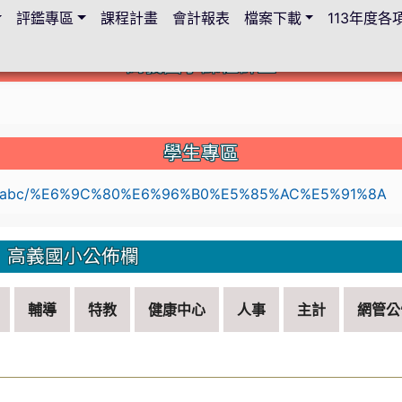
評鑑專區
課程計畫
會計報表
檔案下載
113年度
高義國小課程計畫
c.edu.tw/114lesson-plan/%E9%A6%96%E9%A0%81
學生專區
li
高義國小公佈欄
輔導
特教
健康中心
人事
主計
網管公