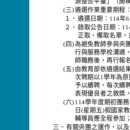
源整合平臺」（簡稱
(三)
遴選作業重要期程
１、
遴選日期：114年6
２、
錄取公告日期：114
正取、備取名單，
(四)
為避免教師參與央
行與服務學校溝通
師職務後，再行報
(五)
由教育部依遴選結
次聘期以1學年為
予以續聘，每次續
表現優良者之敘獎
(六)
114學年度期初團務
日(星期五)假國家
輔導員應全程參加
三、
有關央團之運作，以及