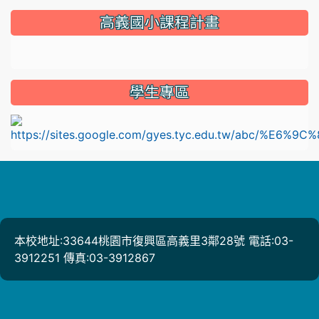
:::
高義國小課程計畫
link to https://sites.google.com/gyes.tyc.edu.tw/114
學生專區
l
本校地址:33644桃園市復興區高義里3鄰28號 電話:03-
3912251 傳真:03-3912867