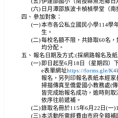
(五)
伊達邵國小（南投縣魚池鄉日
(六)
日月潭邵族波卡楨楨學堂（南
四、
參加對象：
(一)
本市各公私立國民小學114學
生。
(二)
每校名額不限，共錄取60名
均分配。
五、
報名日期及方式:(採網路報名及
(一)
即日起至6月18日（星期四）下午4
e表單網址
https://forms.gle
報名，另列印報名表紙本經家
掃描傳真至僑愛國小教務處(傳真電
皆完成始報名成功，逾時則取
依序往前遞補。
(二)
錄取名冊於115年6月22日(一
(三)
本活動所需經費由市府全額補