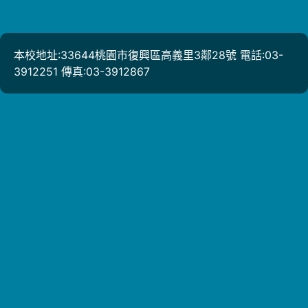
本校地址:33644桃園市復興區高義里3鄰28號 電話:03-
3912251 傳真:03-3912867