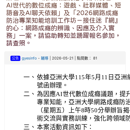
AI世代的數位成癮：遊戲、社群媒體、短
語音及AI聊天依賴」及「2026網路成癮
防治專業知能培訓工作坊－接住迷『網』
的心：網路成癮的辨識、因應及介入實
務」一案，請協助轉知並踴躍報名參加，
請查照。
公告
gyesinfo
-
輔導
| 2026-05-21 | 點閱數： 81
一、
依據亞洲大學115年5月11日亞洲網癮
號函辦理。
二、
為因應AI世代數位成癮議題，提
專業知能，亞洲大學網路成癮防治中
（星期五）上午8時50分舉辦旨
術交流與實務訓練，強化跨領域
三、
本案活動資訊如下：