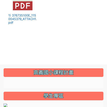
1) 376735100E_115
0045379_ATTACH1.
pdf
:::
高義國小課程計畫
link to https://sites.google.com/gyes.tyc.edu.tw/114
學生專區
l