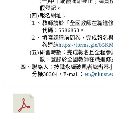
(一)中午或額滿即截止；請貴
假登記。
(四)
報名網址：
１、
教師請於「全國教師在職進
代碼：5586853。
２、
填寫課程前問卷，完成報名
卷連結
https://forms.gle/b
(五)
研習時數：完成報名且全程參與
數，登錄於全國教師在職進修
四、
聯絡人：技職永續破風者總辦蔡小姐，
分機38304，E-mail：
eu@nkust.e