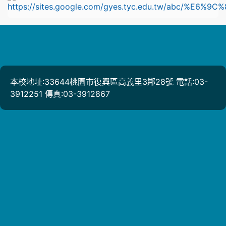
本校地址:33644桃園市復興區高義里3鄰28號 電話:03-
3912251 傳真:03-3912867