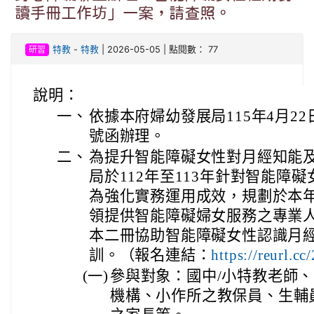
讀手冊工作坊」一案，請查照。
研習
特教
-
特教
| 2026-05-05 | 點閱數： 77
說明：
一、
依據本府婦幼發展局115年4月22日
號函辦理。
二、
為提升智能障礙女性對月經知能
局於112年至113年針對智能障
為強化實務運用成效，規劃於本
領提供智能障礙婦女服務之專業
本二冊協助智能障礙女性認識月
訓。（報名連結：
https://reurl.c
(一)
參與對象：國中/小特教老師
機構、小作所之教保員、生輔