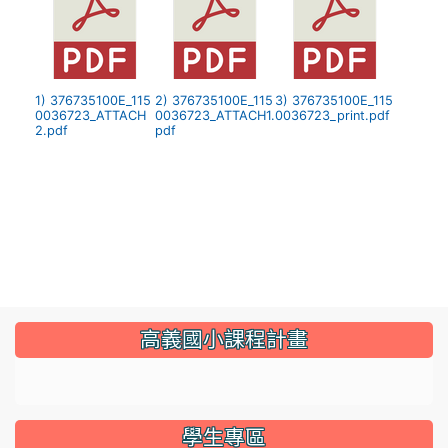
1) 376735100E_115
2) 376735100E_115
3) 376735100E_115
0036723_ATTACH
0036723_ATTACH1.
0036723_print.pdf
2.pdf
pdf
:::
高義國小課程計畫
link to https://sites.google.com/gyes.tyc.edu.tw/114
學生專區