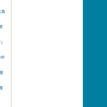
大為
等
會」
自中
館
題