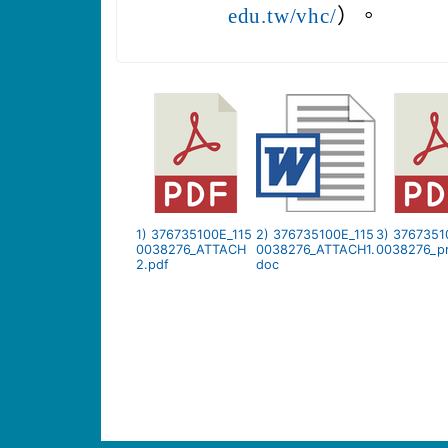
edu.tw/vhc/
）。
1) 376735100E_115
2) 376735100E_115
3) 3767351
0038276_ATTACH
0038276_ATTACH1.
0038276_pr
2.pdf
doc