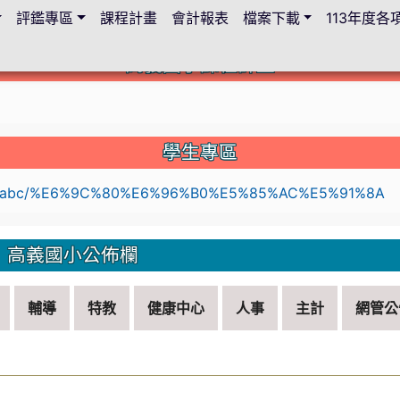
評鑑專區
課程計畫
會計報表
檔案下載
113年度
高義國小課程計畫
c.edu.tw/114lesson-plan/%E9%A6%96%E9%A0%81
學生專區
li
高義國小公佈欄
輔導
特教
健康中心
人事
主計
網管公