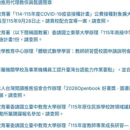
契約進用代理教保員甄選簡章
署「114-115年度COVID-19疫苗接種計畫」公費接種對象擴
至115年9月28日止，請貴校配合宣導一案，請查照。
育署（以下簡稱國教署）委請國立東華大學辦理「115年高級中
施計畫1份，請查照。
數學教育中心辦理「體驗式數學學習：教師研習暨校園申請說明
所屬機關學校及事業機構員工提升臺灣台語能力作業要點」，並
台灣閱讀推進協會合作辦理「2026Openbook 好書獎 ‧ 圖書
展，請查照。
育署委請國立臺中教育大學辦理「115年原住民族學校跨領域議
勵所屬踴躍報名參加，請查照。
育署委請國立臺中教育大學辦理「115年度教師專業成長研習—