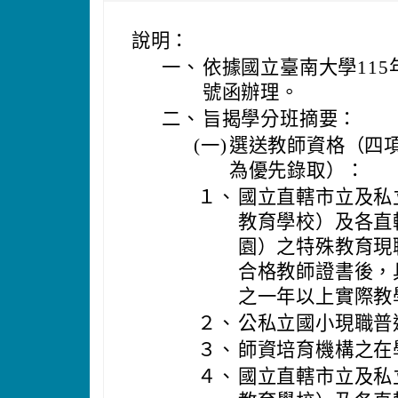
說明：
一、
依據國立臺南大學115年
號函辦理。
二、
旨揭學分班摘要：
(一)
選送教師資格（四
為優先錄取）：
１、
國立直轄市立及私
教育學校）及各直
園）之特殊教育現
合格教師證書後，
之一年以上實際教
２、
公私立國小現職普
３、
師資培育機構之在
４、
國立直轄市立及私