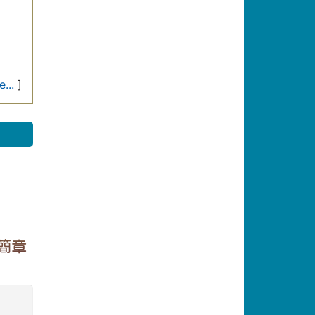
...
]
簡章