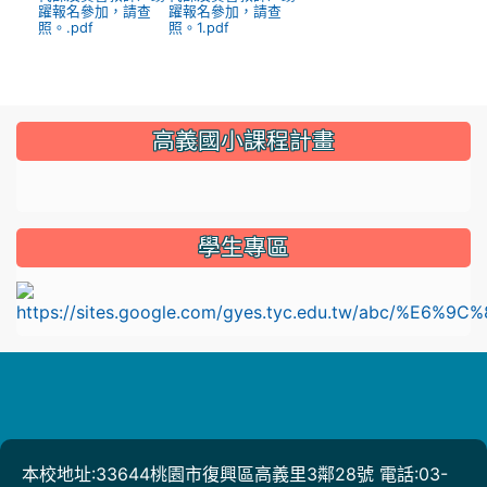
躍報名參加，請查
躍報名參加，請查
照。.pdf
照。1.pdf
:::
高義國小課程計畫
link to https://sites.google.com/gyes.tyc.edu.tw/114
學生專區
l
本校地址:33644桃園市復興區高義里3鄰28號 電話:03-