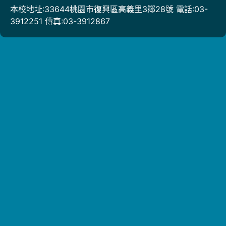
本校地址:33644桃園市復興區高義里3鄰28號 電話:03-
3912251 傳真:03-3912867