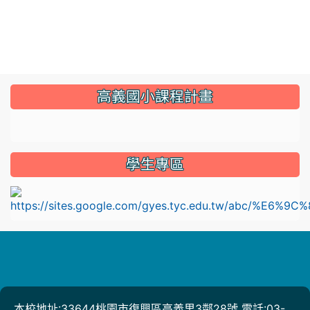
:::
高義國小課程計畫
link to https://sites.google.com/gyes.tyc.edu.tw/114
學生專區
l
本校地址:33644桃園市復興區高義里3鄰28號 電話:03-