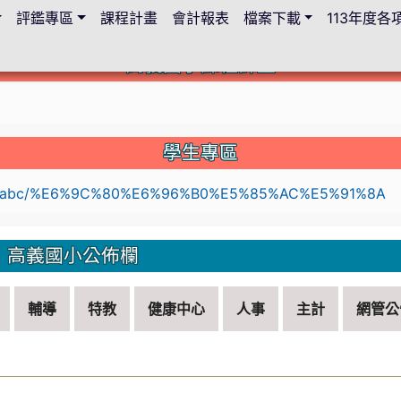
評鑑專區
課程計畫
會計報表
檔案下載
113年度
高義國小課程計畫
c.edu.tw/114lesson-plan/%E9%A6%96%E9%A0%81
學生專區
li
高義國小公佈欄
輔導
特教
健康中心
人事
主計
網管公