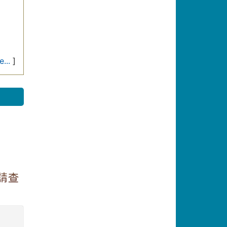
...
]
請查