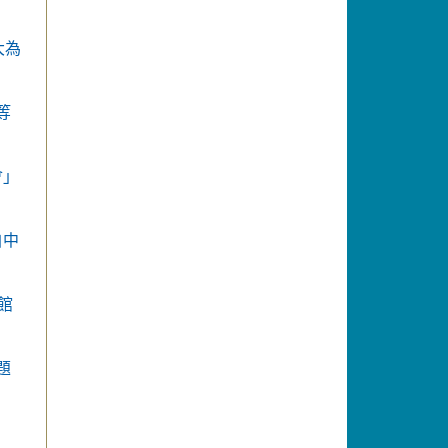
大為
等
會」
自中
館
題