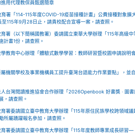
契約進用代理教保員甄選簡章
署「114-115年度COVID-19疫苗接種計畫」公費接種對象擴
至115年9月28日止，請貴校配合宣導一案，請查照。
育署（以下簡稱國教署）委請國立東華大學辦理「115年高級中
施計畫1份，請查照。
數學教育中心辦理「體驗式數學學習：教師研習暨校園申請說明
所屬機關學校及事業機構員工提升臺灣台語能力作業要點」，並
台灣閱讀推進協會合作辦理「2026Openbook 好書獎 ‧ 圖書
展，請查照。
育署委請國立臺中教育大學辦理「115年原住民族學校跨領域議
勵所屬踴躍報名參加，請查照。
育署委請國立臺中教育大學辦理「115年度教師專業成長研習—