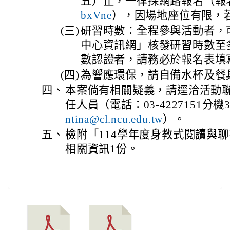
五）止，一律採網路報名（報
bxVne
），因場地座位有限，
(三)
研習時數：全程參與活動者，
中心資訊網」核發研習時數至
數認證者，請務必於報名表填
(四)
為響應環保，請自備水杯及餐
四、
本案倘有相關疑義，請逕洽活動
任人員（電話：03-4227151分機
ntina@cl.ncu.edu.tw
）。
五、
檢附「114學年度身教式閱讀與
相關資訊1份。