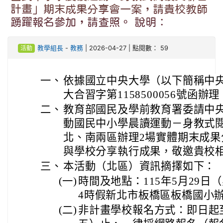
計畫」期末成果分享會一案，請貴校教師
踴躍報名參加，請查照。 說明：
活動
教學組長
-
教務
| 2026-04-27 | 點閱數： 59
一、
依據國立中央大學（以下簡稱中央大
大合習字第1158500056號函辦理
二、
教育部國民及學前教育署委請中央
動國民中小學晨讀運動－身教式
北、南兩區辦理2場實體期末成果
與學校分享執行成果，敬邀貴校
三、
本活動（北區）資訊摘擇如下：
(一)
時間及地點：115年5月29日
4時假新北市板橋區板橋國小
(二)
非計畫學校報名方式：即日起至