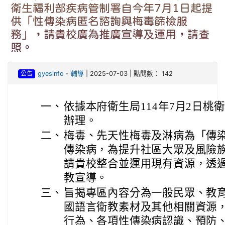
衛生福利部疾病管制署自今年7月1日起提
供「性傳染病匿名諮詢與梅毒篩檢服
務」，請貴校廣為推廣宣導及運用，請查
照。
公告
gyesinfo
-
輔導
| 2025-07-03 | 點閱數： 142
一、
依據本府衛生局114年7月2日桃衛疾
辦理。
二、
梅毒、先天性梅毒及淋病為「傳
傳染病，為提升社區大眾及風險
請貴校整合並運用現有資源，透
教宣導。
三、
旨揭專區內容分為一般民眾、教
國語言衛教素材及其他相關資源
行為、各項性傳染病認識、預防