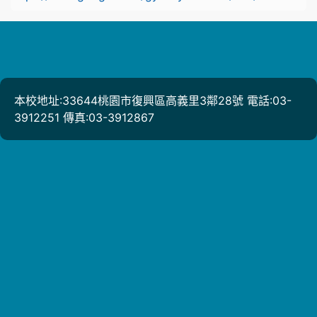
本校地址:33644桃園市復興區高義里3鄰28號 電話:03-
3912251 傳真:03-3912867