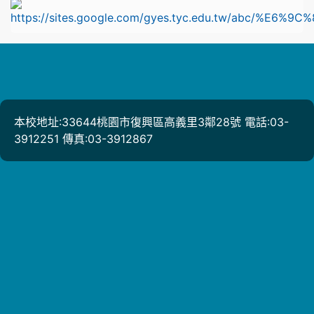
l
本校地址:33644桃園市復興區高義里3鄰28號 電話:03-
3912251 傳真:03-3912867