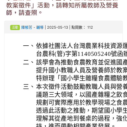
教案徵件」活動，請轉知所屬教師及營養
師，請查照。
活動
陳郁芳
-
輔導
| 2025-05-13 | 點閱數： 112
一、
依據社團法人台灣農業科技資源運籌
台農科(管)字第1140505240號
二、
該學會為推動食農教育並促進國
提升國小教職人員及營養師於教
特辦理「國小學生雜糧食農體驗
三、
本次徵件活動鼓勵教職人員與營
議題三大領域，以國產雜糧之飲
規劃可實際應用於教學現場之食
透過此活動之推動，期望國小學
理解其從產地到餐桌的過程，強
持，進而帶動相關產業發展。