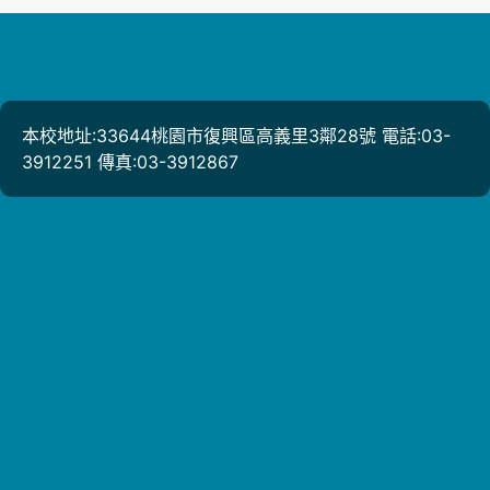
本校地址:33644桃園市復興區高義里3鄰28號 電話:03-
3912251 傳真:03-3912867