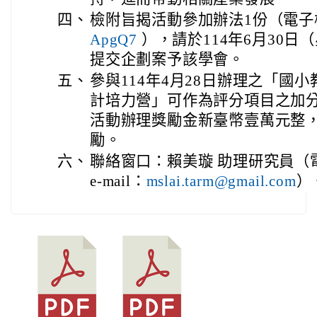
四、
檢附旨揭活動參加辦法1份（電子
ApgQ7
），請於114年6月30
提交企劃案予該學會。
五、
參與114年4月28日辦理之「國
計培力營」可作為評分項目之加
活動辦理獎勵金新臺幣壹萬元整
勵。
六、
聯絡窗口：賴美璇 助理研究員（電話：
e-mail：
mslai.tarm@gmail.com
）