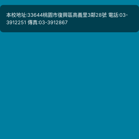
本校地址:33644桃園市復興區高義里3鄰28號 電話:03-
3912251 傳真:03-3912867