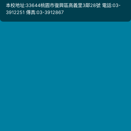
本校地址:33644桃園市復興區高義里3鄰28號 電話:03-
3912251 傳真:03-3912867