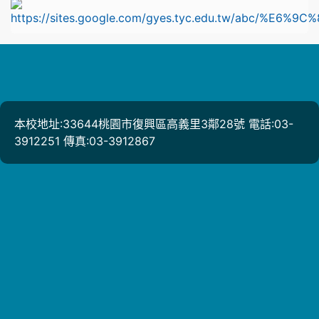
l
本校地址:33644桃園市復興區高義里3鄰28號 電話:03-
3912251 傳真:03-3912867