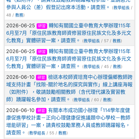
參與人員公（差）假登記出席本活動，請查照。
(
教學組長
/
48 /
教務
)
2026-06-25
轉知有關國立臺中教育大學辦理115年
研習
6月至7月「原住民族教育師資修習原住民族文化及多元文
化教育」實體研習一案，請查照。
(
教學組長
/ 57 /
教務
)
2026-06-25
轉知有關國立臺中教育大學辦理115年
研習
6月至7月「原住民族教育師資修習原住民族文化及多元文
化教育」實體研習一案，請查照。
(
教學組長
/ 45 /
教務
)
2026-06-10
檢送本校師資培育中心辦理偏鄉教師跨
研習
域支持計畫「找隙-關於地名的探究與實作」線上講座海報
（如附件），敬請鼓勵相關教師（含代理代課及實習教
師）踴躍報名參加，請查照。
(
教學組長
/ 60 /
教務
)
2026-06-10
有關本市成功國小辦理「114學年度健
研習
康促進學校計畫－正向心理健康促進議題中心學校－教師
增能研習」一案，請貴校鼓勵業務人員或教師踴躍報名，
請查照。
(
教學組長
/ 55 /
教務
)