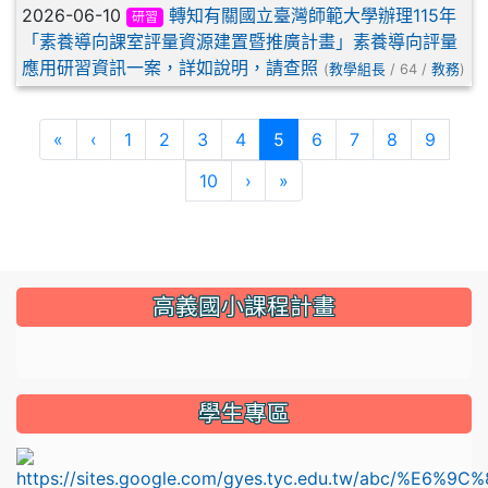
2026-06-10
轉知有關國立臺灣師範大學辦理115年
研習
「素養導向課室評量資源建置暨推廣計畫」素養導向評量
應用研習資訊一案，詳如說明，請查照
(
教學組長
/ 64 /
教務
)
(current)
«
‹
1
2
3
4
5
6
7
8
9
10
›
»
:::
高義國小課程計畫
link to https://sites.google.com/gyes.tyc.edu.tw/114
學生專區
l