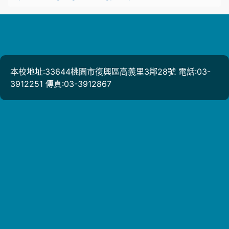
本校地址:33644桃園市復興區高義里3鄰28號 電話:03-
3912251 傳真:03-3912867