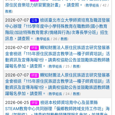
原住民音樂培力研習實施計畫」，請查照。
(
教學組長
/ 42 /
教務
)
2026-07-07
檢送臺北市立大學師資培育及職涯發展
公告
中心辦理「115學年度中小學特殊教育在職教師(國小教育
階段)加註特殊教育需求(情緒與行為)次專長學分班」招生
訊息，請查照。
(
教學組長
/ 26 /
教務
)
2026-07-07
轉知財團法人原住民族語言研究發展基
研習
金會檢送「115年原住民族語言教學法—種子師資培訓」活
動資訊及宣傳海報1份，請貴校協助公告並鼓勵族語教師踴
躍報名參加，請查照。
(
教學組長
/ 25 /
教務
)
2026-07-07
轉知財團法人原住民族語言研究發展基
研習
金會檢送「115年原住民族語言教學法—種子師資培訓」活
動資訊及宣傳海報1份，請貴校協助公告並鼓勵族語教師踴
躍報名參加，請查照。
(
教學組長
/ 24 /
教務
)
2026-06-25
檢送本校師資培育中心及苗栗縣
研習
STEAM教育中心共同辦理「偏鄉教師跨域支持工作坊」海
報（如附件），請貴校鼓勵教師踴躍報名參加，並請惠允